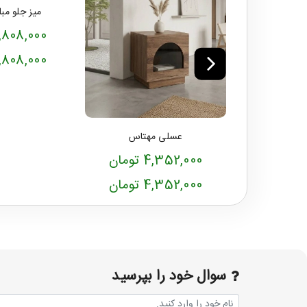
میز جلو مب
11,808,000 توم
11,808,000 توم
عسلی مهتاس
4,352,000 تومان
4,352,000 تومان
سوال خود را بپرسید