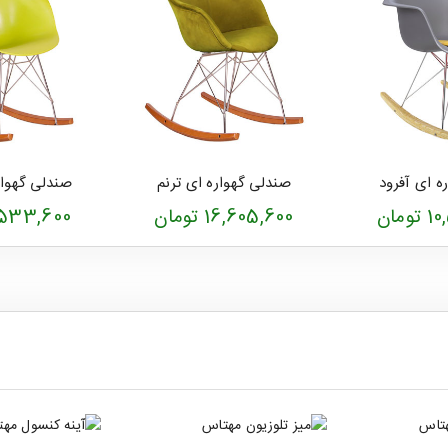
ه ای آفرود
صندلی گهواره ای ترنم
صندلی گهوار
مان
16,605,600 تومان
10,533,600 ت