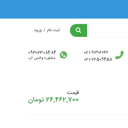
ثبت نام
/
ورود
09302308484
021-۹۱۳۰۶۲۴۲
مشاوره واتس آپ
021-22509458
قیمت
26,462,700
تومان