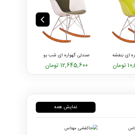
ه ای بنفشه
صندلی گهواره ای شب بو
صندلی گهوا
ومان
12,645,600 تومان
15,549,600 ت
نمایش همه