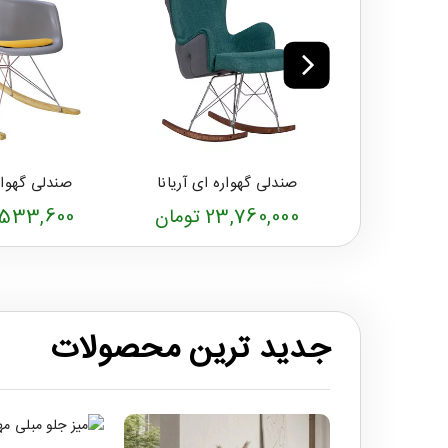
صندلی گهواره ای آریانا
صندلی گهوار
23,760,000 تومان
10,533,600 تو
جدید ترین محصولات