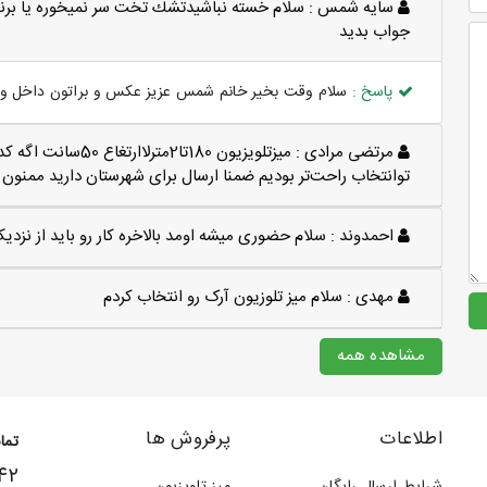
سايه شمس :
سلام خسته نباشيدتشك تخت سر نميخوره يا برن
جواب بديد
پاسخ :
سلام وقت بخیر خانم شمس عزیز عکس و براتون داخل وات
مرتضی مرادی :
میزتلویزیون 180تا2
توانتخاب راحت‌تر بودیم ضمنا ارسال برای شهرستان دارید ممنون
احمدوند :
سلام حضوری میشه اومد بالاخره کار رو باید از نزد
مهدی :
سلام میز تلوزیون آرک رو انتخاب کردم
مشاهده همه
اطلاعات
پرفروش ها
تما
۴۲