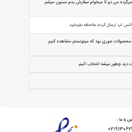
ميگرده من دو تا ميخوام سفارش بدم ممنون ميشم
س اپ ارسال کردم ملاحظه بفرمایید .
مترلاارتغاع 50سانت اگه کدمحصولات جوری بود که میتونستم مشاهده کنیم
یک دید چطور میشه انتخاب کنیم
س با ما :
۰۲۱۹۱۳۰۶۲