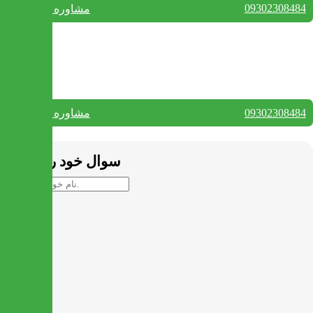
09302308484
مشاوره واتس آپ
بستن
تماس با ما
09302308484
مشاوره واتس آپ
بستن
سوال خود را بپرسید