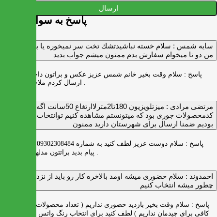
ارسال
پاسخ به سوالات شما
سايه شمس :
سلام خسته نباشيدتشك تخت سر نميخوره يا برنميگرده
من دو تا ميخوام سفارش بدم ممنون ميشم جواب بديد
پاسخ :
سلام وقت بخیر خانم شمس عزیز عکس و براتون داخل واتس اپ
ارسال کردم ملاحظه بفرمایید .
مرتضی مرادی :
میزتلویزیون 180تا2مترلاارتغاع 50سانت اگه
کدمحصولات جوری بود که میتونستم مشاهده کنیم توانتخاب راحت‌تر
بودیم ضمنا ارسال برای شهرستان دارید ممنون
پاسخ :
سلام دوست عزیز لطف کنید به شماره 09302308484 ( واتس اپ )
پیام بدید براتتون مدلها رو بفرستیم .
احمدوند :
سلام حضوری میشه اومد بالاخره کار رو باید از نزدیک دید
چطور میشه انتخاب کنیم
پاسخ :
سلام وقت بخیر بازدید حضوری نداریم ( تعداد محصولات زیاد و فضای
کافی برای چیدمان نداریم ) لطف کنید برای انتخاب رنگ واتس اپ به شماره