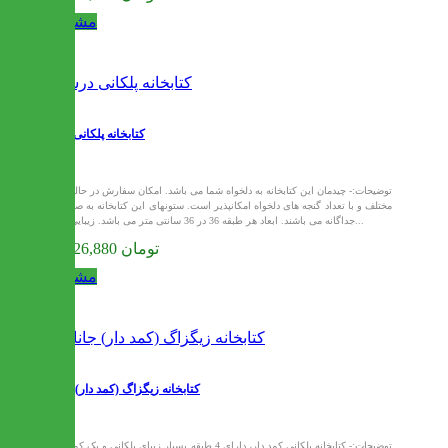
مشاهده
کتابخانه پلکانی درسا
توضیحات:- چیدمان این کتابخانه به دلخواه شما می باشد. امکان سفارش در حالتهای
مختلف و با تعداد گنجه های دلخواه امکانپذیر است. ستونهای این کتابخانه به صورت
جداگانه می باشند. ابعاد هر طبقه 36 در 36 سانتی متر می باشد. زیبایی بی...
28,226,880 تومان
مشاهده
کتابخانه زیگزاگ (کمد دار) جانان
توضیحات:- کتابخانه پلکانی کمد دار، دارای 4 طبقه بسیار زیبای پلکانی و یک کمد دو