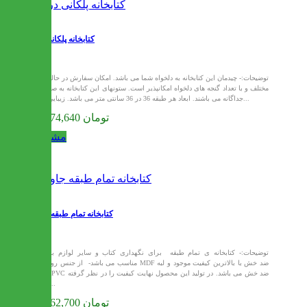
کتابخانه پلکانی دریا
توضیحات:- چیدمان این کتابخانه به دلخواه شما می باشد. امکان سفارش در حالتهای
مختلف و با تعداد گنجه های دلخواه امکانپذیر است. ستونهای این کتابخانه به صورت
جداگانه می باشند. ابعاد هر طبقه 36 در 36 سانتی متر می باشد. زیبایی بی...
25,874,640 تومان
مشاهده
کتابخانه تمام طبقه جاوید
توضیحات:- کتابخانه ی تمام طبقه برای نگهداری کتاب و سایر لوازم بسیار
مناسب می باشد- از جنس روکش MDF ضد خش با بالاترین کیفیت موجود و لبه
های PVC ضد خش می باشد. در تولید این محصول نهایت کیفیت را در نظر گرفته
ایم-...
26,462,700 تومان