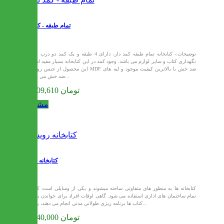
تمام طبقه - کمد دار
توضیحات:- کتابخانه تمام طبقه کمد دار، دارای 4 طبقه و یک کمد دو درب برای
نگهداری کتاب و سایر لوازم می باشد. وجود کمد در این کتابخانه بسیار مفید است-
این محصول از جنس روکش MDF ضد خش با بالاترین کیفیت موجود و لبه های
PVC ضد خش می...
12,809,610 تومان
مشاهده
کتابخانه رویسا
کتابخانه ها به منظور های متفاوتی ساخته میشوند و یکی از وسایلی است که در
تمام ساختمان های اداری استفاده می شود. گاهی اوقات افراد برای خواندن برخی
کتاب ها برنامه ریزی طولانی مدتی انجام می دهند، یا می...
15,840,000 تومان