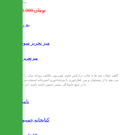
متفاوت...
5,611,000 تومان
به زودی
میز تحریر سوین
گاهی اوقات بچه ها با حالت درازکش جلوی تلویزیون تکالیف روزانه شان را انجام
می دهند یا از پیشخوان و میز ناهارخوری یا میزغذاخوری آشپزخانه استفاده می کنند
تا در جمع خانوادگی بیشتر حضور داشته باشند. این قضیه...
ناموجود