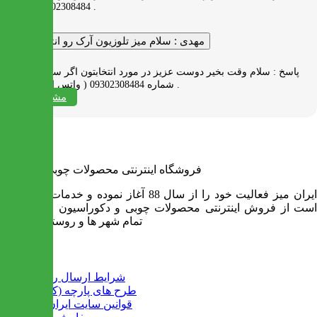
09302308484 پیام بدید .
مهدی :
سلام میز تلوزیون آرک رو انتخاب کردم
پاسخ :
سلام وقت بخیر دوست عزیز در مورد انتخابتون اگر سوالی دارید به
شماره 09302308484 ( واتس اپ ) پیام بدید .
مشاهده همه
فروشگاه اینترنتی محصولات چوبی ایران میز
ایران میز فعالیت خود را از سال 88 آغاز نموده و خدمات آن عبارت
است از فروش اینترنتی محصولات چوبی و دکوراسیون و ارسال به
تمام شهر ها و روستاهای کشور
اطلاعات
شرایط ارسال رایگان
طرح های پارچه (کالیته)
قوانین سایت ایران میز