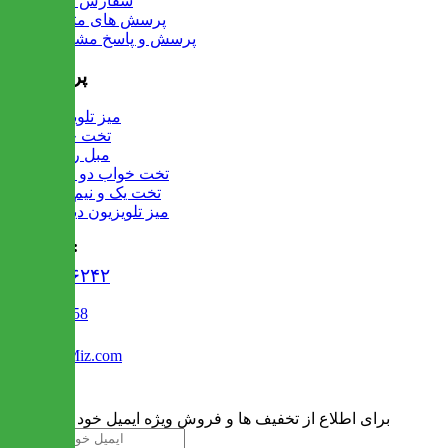
سفارش عمده
پرسش های متداول
پرسش و پاسخ مشتریان
پرفروش ها
میز تلویزیون
تخت خواب
مبل راحتی
تخت خواب دو طبقه
تخت یک و نیم نفره
میز تلویزیون دیواری
تماس با ما :
۰۲۱۹۱۳۰۶۲۴۲
02122509458
Info@IranMiz.com
برای اطلاع از تخفیف ها و فروش ویژه ایمیل خود را وارد کنید