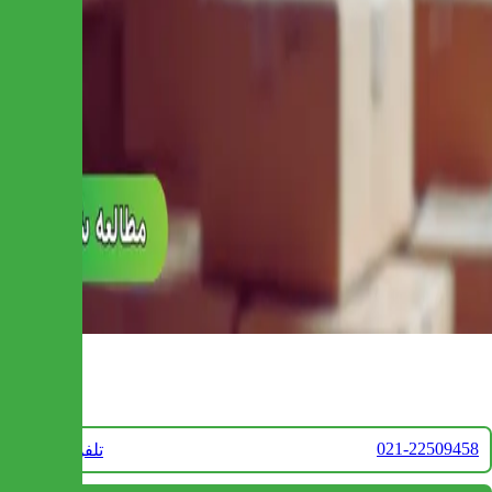
تماس با ما
021-22509458
تلفن فروش