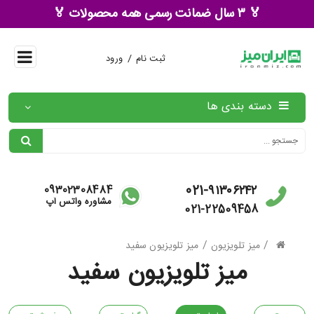
🏅 ۳ سال ضمانت رسمی همه محصولات 🏅
/
ثبت نام
ورود
دسته بندی ها
021-۹۱۳۰۶۲۴۲
09302308484
مشاوره واتس آپ
021-22509458
/
/
میز تلویزیون
میز تلویزیون سفید
میز تلویزیون سفید