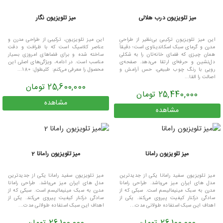
میز تلویزیون درب هلالی
میز تلویزیون نگار
این میز تلویزیون ترکیبی بی‌نظیر از طراحی
این میز تلویزیون، ترکیبی از طراحی مدرن و
مدرن و گرمای سبک اسکاندیناوی است؛ دقیقاً
عناصر کلاسیک است که با ظرافت و دقت
همان چیزی که فضای خانه‌تان را به شکلی
ساخته شده و برای فضاهای امروزی بسیار
دل‌نشین و حرفه‌ای ارتقا می‌دهد. صفحه‌ی
مناسب است. در ادامه، ویژگی‌های اصلی این
رویی با رنگ چوب طبیعی، حس آرامش و
محصول را معرفی می‌کنم: کلیطول: 180...
اصالت را القا...
25,600,000 تومان
25,440,000 تومان
مشاهده
مشاهده
میز تلویزیون رامانا
میز تلویزیون رامانا 2
میز تلویزیون سفید رامانا یکی از جدیدترین
میز تلویزیون سفید رامانا یکی از جدیدترین
مدل های ایران میز می‌باشد. طراحی رامانا
مدل های ایران میز می‌باشد. طراحی رامانا
مدرن به سبک مینیمالیسم است. سبکی که از
مدرن به سبک مینیمالیسم است. سبکی که از
سادگی درکنار کیفیت پیروی می‌کند. یکی از
سادگی درکنار کیفیت پیروی می‌کند. یکی از
اهداف این سبک استفاده طولانی مدت...
اهداف این سبک استفاده طولانی مدت...