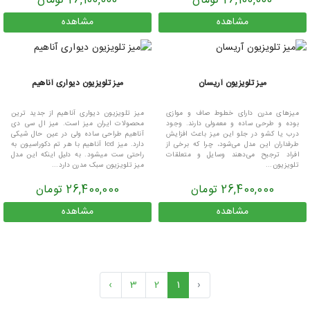
26,100,000 تومان
26,100,000 تومان
مشاهده
مشاهده
میز تلویزیون آریسان
میز تلویزیون دیواری آناهیم
میزهای مدرن دارای خطوط صاف و موازی
میز تلویزیون دیواری آناهیم از جدید ترین
بوده و طرحی ساده و معمولی دارند. وجود
محصولات ایران میز است. میز ال سی دی
درب یا کشو در جلو این میز باعث افزایش
آناهیم طراحی ساده ولی در عین حال شیکی
طرفداران این مدل می‌شود، چرا که برخی از
دارد. میز lcd آناهیم با هر تم دکوراسیون به
افراد ترجیح می‌دهند وسایل و متعلقات
راحتی ست میشود. به دلیل اینکه این مدل
تلویزیون...
میز تلویزیون سبک مدرن دارد...
26,400,000 تومان
26,400,000 تومان
مشاهده
مشاهده
›
3
2
1
‹