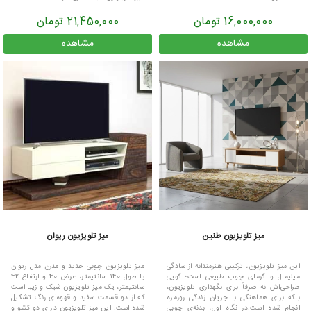
16,000,000 تومان
21,450,000 تومان
مشاهده
مشاهده
میز تلویزیون طنین
میز تلویزیون ریوان
این میز تلویزیون، ترکیبی هنرمندانه از سادگی
میز تلویزیون چوبی جدید و مدرن مدل ریوان
مینیمال و گرمای چوب طبیعی است؛ گویی
با طول 140 سانتیمتر، عرض 40 و ارتفاع 42
طراحی‌اش نه صرفاً برای نگهداری تلویزیون،
سانتیمتر، یک میز تلویزیون شیک و زیبا است
بلکه برای هماهنگی با جریان زندگی روزمره
که از دو قسمت سفید و قهوه‌ای رنگ تشکیل
انجام شده است.در نگاه اول، بدنه‌ی چوبی
شده است. این میز تلویزیون دارای دو کشو و