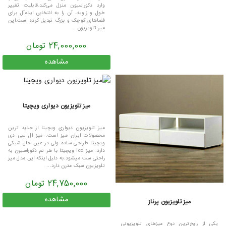
وارد دکوراسیون منزل می‌کند.قابلیت تغییر
طول و زاویه، آن را به انتخابی ایده‌آل برای
فضاهای کوچک و بزرگ تبدیل کرده است.این
میز تلویزیون...
24,000,000 تومان
مشاهده
میز تلویزیون دیواری ویچیتا
میز تلویزیون دیواری ویچیتا از جدید ترین
محصولات ایران میز است. میز ال سی دی
ویچیتا طراحی ساده ولی در عین حال شیکی
دارد. میز lcd ویچیتا با هر تم دکوراسیون به
راحتی ست میشود.به دلیل اینکه این مدل میز
تلویزیون سبک مدرن دارد...
24,750,000 تومان
مشاهده
میز تلویزیون پرناز
یکی از رایج‌ترین نوع میزهای تلویزیونی