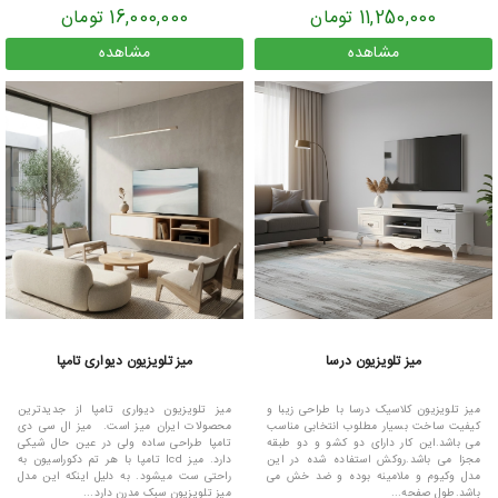
11,250,000 تومان
16,000,000 تومان
مشاهده
مشاهده
میز تلویزیون درسا
میز تلویزیون دیواری تامپا
میز تلویزیون کلاسیک درسا با طراحی زیبا و
میز تلویزیون دیواری تامپا از جدیدترین
کیفیت ساخت بسیار مطلوب انتخابی مناسب
محصولات ایران میز است. میز ال سی دی
می باشد.این کار دارای دو کشو و دو طبقه
تامپا طراحی ساده ولی در عین حال شیکی
مجزا می باشد.روکش استفاده شده در این
دارد. میز lcd تامپا با هر تم دکوراسیون به
مدل وکیوم و ملامینه بوده و ضد خش می
راحتی ست میشود. به دلیل اینکه این مدل
باشد.طول صفحه...
میز تلویزیون سبک مدرن دارد...