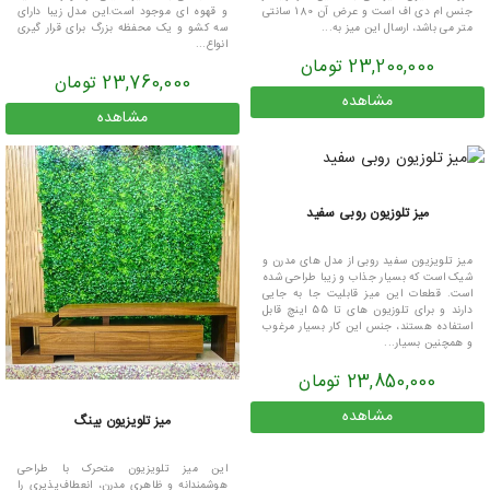
جنس ام دی اف است و عرض آن 180 سانتی
و قهوه ای موجود است.این مدل زیبا دارای
متر می باشد، ارسال این میز به...
سه کشو و یک محفظه بزرگ برای قرار گیری
انواع...
23,200,000 تومان
23,760,000 تومان
مشاهده
مشاهده
میز تلوزیون روبی سفید
میز تلویزیون سفید روبی از مدل های مدرن و
شیک است که بسیار جذاب و زیبا طراحی شده
است. قطعات این میز قابلیت جا به جایی
دارند و برای تلوزیون های تا 55 اینچ قابل
استفاده هستند، جنس این کار بسیار مرغوب
و همچنین بسیار...
23,850,000 تومان
مشاهده
میز تلویزیون بینگ
این میز تلویزیون متحرک با طراحی
هوشمندانه و ظاهری مدرن، انعطاف‌پذیری را