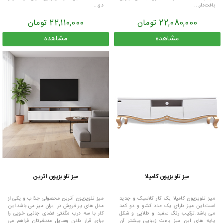
بافت‌دار...
دو...
22,080,000 تومان
22,110,000 تومان
مشاهده
مشاهده
میز تلویزیون کامیلا
میز تلویزیون آترین
میز تلویزیون کامیلا یک کار کلاسیک و جدید
میز تلویزیون آترین محصولی جذاب و یکی از
است.این میز دارای یک عدد کشو و دو کمد
مدل های پر فروش در ایران میز می باشد.این
می باشد.ترکیب رنگ سفید و طلایی و شکل
کار با سه درب مگنتی فضای جانبی خوبی را
پایه های این میز باعث زیبایی بیشتر آن
برای قرار دادن وسایل مدنظرتان فراهم می