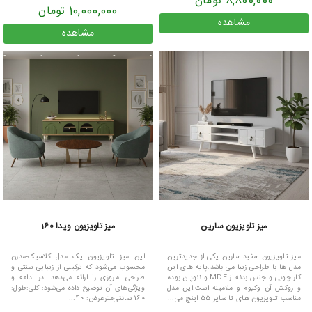
8,800,000 تومان
10,000,000 تومان
مشاهده
مشاهده
میز تلویزیون سارین
میز تلویزیون ویدا 160
میز تلویزیون سفید سارین یکی از جدیدترین
این میز تلویزیون یک مدل کلاسیک-مدرن
مدل ها با طراحی زیبا می باشد.پایه های این
محسوب می‌شود که ترکیبی از زیبایی سنتی و
کار چوبی و جنس بدنه از MDF و نئوپان بوده
طراحی امروزی را ارائه می‌دهد. در ادامه و
و روکش آن وکیوم و ملامینه است.این مدل
ویژگی‌های آن توضیح داده می‌شود: کلی:طول:
مناسب تلویزیون های تا سایز 55 اینچ می...
160 سانتی‌مترعرض: 40...