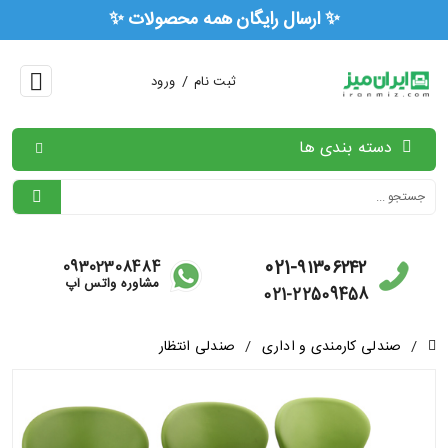
🏅 ۳ سال ضمانت رسمی همه محصولات 🏅
/
ثبت نام
ورود
دسته بندی ها
021-۹۱۳۰۶۲۴۲
09302308484
مشاوره واتس آپ
021-22509458
/
صندلی کارمندی و اداری
/
صندلی انتظار