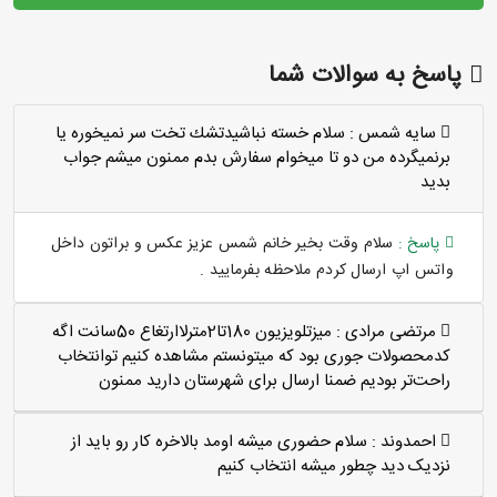
پاسخ به سوالات شما
سايه شمس :
سلام خسته نباشيدتشك تخت سر نميخوره يا
برنميگرده من دو تا ميخوام سفارش بدم ممنون ميشم جواب
بديد
پاسخ :
سلام وقت بخیر خانم شمس عزیز عکس و براتون داخل
واتس اپ ارسال کردم ملاحظه بفرمایید .
مرتضی مرادی :
میزتلویزیون 180تا2مترلاارتغاع 50سانت اگه
کدمحصولات جوری بود که میتونستم مشاهده کنیم توانتخاب
راحت‌تر بودیم ضمنا ارسال برای شهرستان دارید ممنون
احمدوند :
سلام حضوری میشه اومد بالاخره کار رو باید از
نزدیک دید چطور میشه انتخاب کنیم