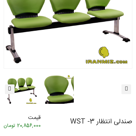
قیمت
صندلی انتظار WST -3
20,856,000
تومان