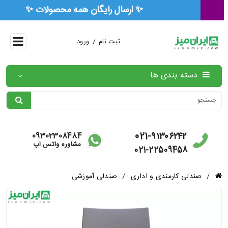
🏅 ۳ سال ضمانت رسمی همه محصولات 🏅
/
ثبت نام
ورود
دسته بندی ها
021-۹۱۳۰۶۲۴۲
09302308484
مشاوره واتس آپ
021-22509458
/
صندلی کارمندی و اداری
/
صندلی آموزشی