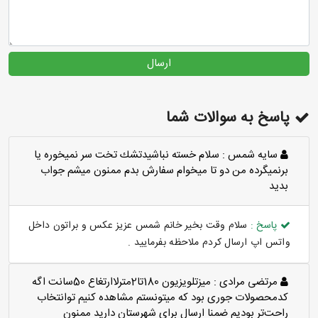
ارسال
پاسخ به سوالات شما
سايه شمس :
سلام خسته نباشيدتشك تخت سر نميخوره يا
برنميگرده من دو تا ميخوام سفارش بدم ممنون ميشم جواب
بديد
پاسخ :
سلام وقت بخیر خانم شمس عزیز عکس و براتون داخل
واتس اپ ارسال کردم ملاحظه بفرمایید .
مرتضی مرادی :
میزتلویزیون 180تا2مترلاارتغاع 50سانت اگه
کدمحصولات جوری بود که میتونستم مشاهده کنیم توانتخاب
راحت‌تر بودیم ضمنا ارسال برای شهرستان دارید ممنون