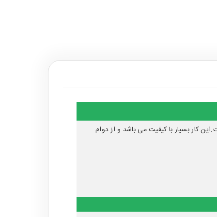
 روکش ضد خش می باشد.طول و عرض این مدل 90 و ارتفاع آن 36 سانتی متر است.این کار بسیار با کیفیت می باشد و از دوام