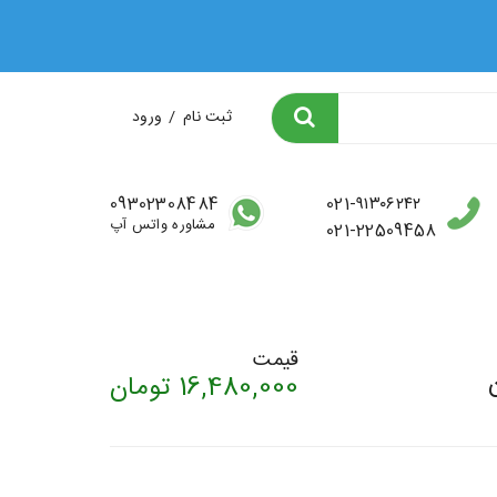
ثبت نام
/
ورود
09302308484
021-۹۱۳۰۶۲۴۲
مشاوره واتس آپ
021-22509458
قیمت
16,480,000
تومان