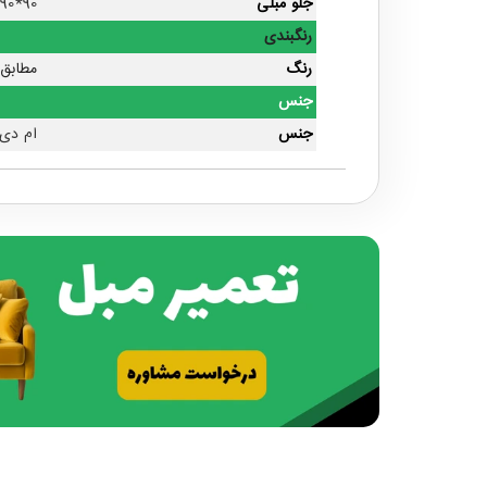
جلو مبلی
90*90*36 سانتی متر
رنگبندی
رنگ
مطابق 
جنس
جنس
ام دی ا