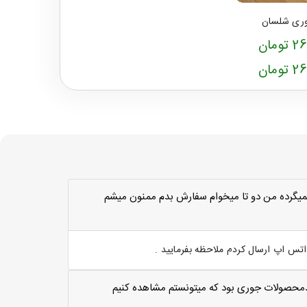
خوری شلسان
مان
مان
ميگرده من دو تا ميخوام سفارش بدم ممنون ميشم
س اپ ارسال کردم ملاحظه بفرمایید .
مترلاارتغاع 50سانت اگه کدمحصولات جوری بود که میتونستم مشاهده کنیم