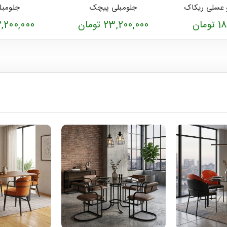
و عسلی ریکاک
جلومبلی پیچک
جلومبل
مان
23,200,000 تومان
23,200,000 تو