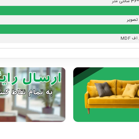
تصویر
ف MDF