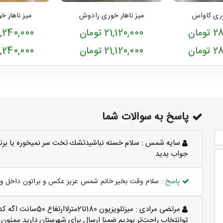
وری کاواس
میز ناهار خوری رادوش
میز ناهار 
مان
21,120,000 تومان
26,240,000 تو
مان
21,120,000 تومان
26,240,000 تو
پاسخ به سوالات شما
سايه شمس :
سلام خسته نباشيدتشك تخت سر نميخوره يا برن
جواب بديد
پاسخ :
سلام وقت بخیر خانم شمس عزیز عکس و براتون داخل وات
مرتضی مرادی :
میزتلویزیون 180تا2
توانتخاب راحت‌تر بودیم ضمنا ارسال برای شهرستان دارید ممنون