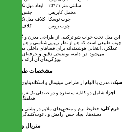
70*75 سانتی متر
ابعاد مبل تک نفره
مخمل کاپریس
جنس پارچه
چوب توسکا
کلاف مبل تک نفره
چوب روس
کلاف کاناپه
این مبل تخت خواب شو ترکیبی از طراحی مدرن و گرمای
چوب طبیعی است که هم از نظر زیبایی‌شناسی و هم از نظر
عملکرد، انتخابی هوشمندانه برای فضاهای داخلی محسوب
می‌شود. در ادامه، توضیحی دقیق و حرفه‌ای درباره
ویژگی‌های آن ارائه می‌دهم:
مشخصات طراحی
سبک:
مدرن با الهام از طراحی مینیمال و اسکاندیناوی
اجزا:
شامل دو کاناپه سه‌نفره و دو صندلی تک‌نفره
هماهنگ
فرم کلی:
خطوط نرم و منحنی‌های ملایم در پشتی و
دسته‌ها، ایجاد حس آرامش و دعوت‌کنندگی
متریال و رنگ