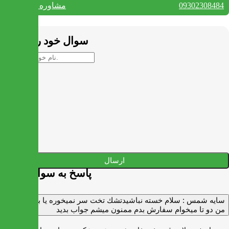
09302308484
مشاوره واتس آپ
بستن
سوال خود را بپرسید
ارسال
پاسخ به سوالات شما
سايه شمس :
سلام خسته نباشيدتشك تخت سر نميخوره يا برنميگرده
من دو تا ميخوام سفارش بدم ممنون ميشم جواب بديد