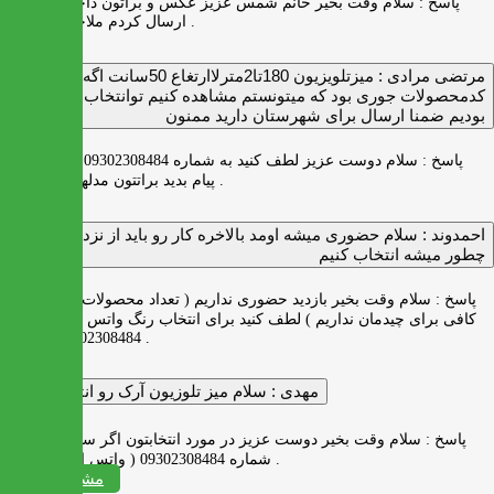
پاسخ :
سلام وقت بخیر خانم شمس عزیز عکس و براتون داخل واتس اپ
ارسال کردم ملاحظه بفرمایید .
مرتضی مرادی :
میزتلویزیون 180تا2مترلاارتغاع 50سانت اگه
کدمحصولات جوری بود که میتونستم مشاهده کنیم توانتخاب راحت‌تر
بودیم ضمنا ارسال برای شهرستان دارید ممنون
پاسخ :
سلام دوست عزیز لطف کنید به شماره 09302308484 ( واتس اپ )
پیام بدید براتتون مدلها رو بفرستیم .
احمدوند :
سلام حضوری میشه اومد بالاخره کار رو باید از نزدیک دید
چطور میشه انتخاب کنیم
پاسخ :
سلام وقت بخیر بازدید حضوری نداریم ( تعداد محصولات زیاد و فضای
کافی برای چیدمان نداریم ) لطف کنید برای انتخاب رنگ واتس اپ به شماره
09302308484 پیام بدید .
مهدی :
سلام میز تلوزیون آرک رو انتخاب کردم
پاسخ :
سلام وقت بخیر دوست عزیز در مورد انتخابتون اگر سوالی دارید به
شماره 09302308484 ( واتس اپ ) پیام بدید .
مشاهده همه