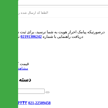
ورود
درصورتیکه پیامک احراز هویت به شما نرسید، برای ثبت سفارش و یا
دریافت راهنمایی با شماره
02191306242
تماس بگیرید
0
سبد خرید
قیمت کل:
0 تومان
مشاهده سبد خرید
دسته بندی ها
021-۹۱۳۰۶۲۴۲
021-22509458