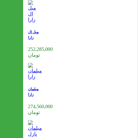
مبل ال
زارا
252,285,000
تومان
مبلمان
زارا
274,560,000
تومان