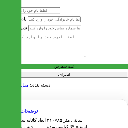
نام
نام خانوادگی
شماره تماس
آدرس
ثبت سفارش
انصراف
دسته بندی:
مبل
مبل راحتی
توضیحات
۲۱۰×۸۵ سانتی متر
ابعاد کاناپه سه نفره
اسفنج 35 کیلویی ویژه
جنس نشیمن