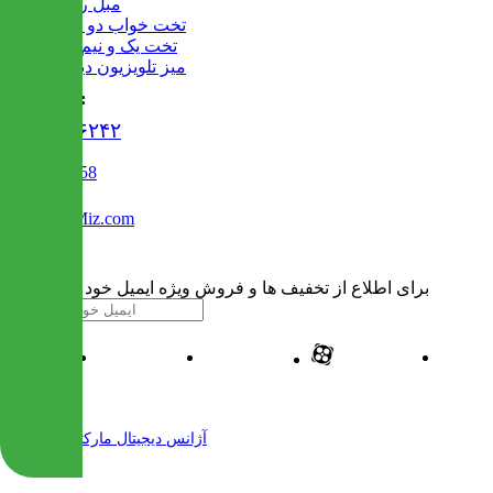
مبل راحتی
تخت خواب دو طبقه
تخت یک و نیم نفره
میز تلویزیون دیواری
تماس با ما :
۰۲۱۹۱۳۰۶۲۴۲
02122509458
Info@IranMiz.com
برای اطلاع از تخفیف ها و فروش ویژه ایمیل خود را وارد کنید
| طراحی و پیاده سازی شده توسط
آژانس دیجیتال مارکتینگ مهرنت