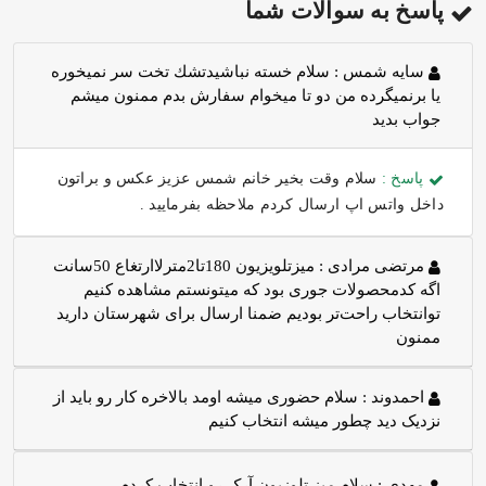
پاسخ به سوالات شما
سايه شمس :
سلام خسته نباشيدتشك تخت سر نميخوره
يا برنميگرده من دو تا ميخوام سفارش بدم ممنون ميشم
جواب بديد
پاسخ :
سلام وقت بخیر خانم شمس عزیز عکس و براتون
داخل واتس اپ ارسال کردم ملاحظه بفرمایید .
مرتضی مرادی :
میزتلویزیون 180تا2مترلاارتغاع 50سانت
اگه کدمحصولات جوری بود که میتونستم مشاهده کنیم
توانتخاب راحت‌تر بودیم ضمنا ارسال برای شهرستان دارید
ممنون
احمدوند :
سلام حضوری میشه اومد بالاخره کار رو باید از
نزدیک دید چطور میشه انتخاب کنیم
مهدی :
سلام میز تلوزیون آرک رو انتخاب کردم