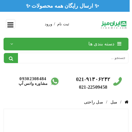
✨ ارسال رایگان همه محصولات ✨
ثبت نام
/
ورود
دسته بندی ها
09302308484
021-۹۱۳۰۶۲۴۲
مشاوره واتس آپ
021-22509458
/
مبل
/
مبل راحتی