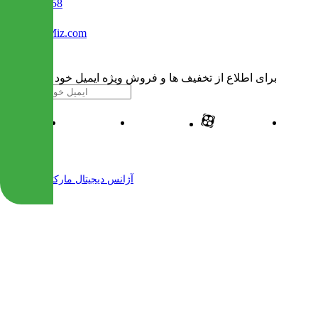
02122509458
Info@IranMiz.com
برای اطلاع از تخفیف ها و فروش ویژه ایمیل خود را وارد کنید
| طراحی و پیاده سازی شده توسط
آژانس دیجیتال مارکتینگ مهرنت