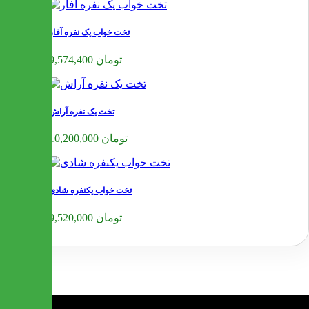
تخت خواب یک نفره آفار
9,574,400 تومان
تخت یک نفره آراش
10,200,000 تومان
تخت خواب یکنفره شادی
9,520,000 تومان
❮
❯