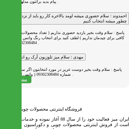
پیام بدید براتتون مدلها رو بفرستیم .
احمدوند :
سلام حضوری میشه اومد بالاخره کار رو باید از نزدیک دید
چطور میشه انتخاب کنیم
پاسخ :
سلام وقت بخیر بازدید حضوری نداریم ( تعداد محصولات زیاد و فضای
کافی برای چیدمان نداریم ) لطف کنید برای انتخاب رنگ واتس اپ به شماره
09302308484 پیام بدید .
مهدی :
سلام میز تلوزیون آرک رو انتخاب کردم
پاسخ :
سلام وقت بخیر دوست عزیز در مورد انتخابتون اگر سوالی دارید به
شماره 09302308484 ( واتس اپ ) پیام بدید .
مشاهده همه
فروشگاه اینترنتی محصولات چوبی ایران میز
ایران میز فعالیت خود را از سال 88 آغاز نموده و خدمات آن عبارت
است از فروش اینترنتی محصولات چوبی و دکوراسیون و ارسال به