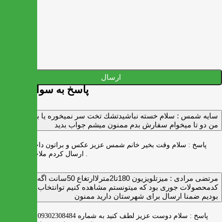
ارسال
پاسخ به سوالات شما
سايه شمس :
سلام خسته نباشيدتشك تخت سر نميخوره يا برنميگرده
من دو تا ميخوام سفارش بدم ممنون ميشم جواب بديد
پاسخ :
سلام وقت بخیر خانم شمس عزیز عکس و براتون داخل واتس اپ
ارسال کردم ملاحظه بفرمایید .
مرتضی مرادی :
میزتلویزیون 180تا2مترلاارتغاع 50سانت اگه
کدمحصولات جوری بود که میتونستم مشاهده کنیم توانتخاب راحت‌تر
بودیم ضمنا ارسال برای شهرستان دارید ممنون
پاسخ :
سلام دوست عزیز لطف کنید به شماره 09302308484 ( واتس اپ )