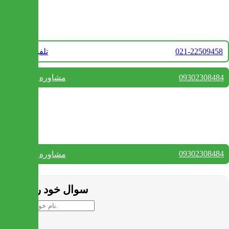
تماس با ما
021-22509458
تلفن فروش
09302308484
مشاوره واتس آپ
بستن
تماس با ما
09302308484
مشاوره واتس آپ
بستن
سوال خود را بپرسید