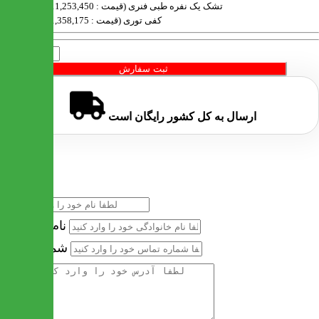
تشک یک نفره طبی فنری (قیمت : 11,253,450 تومان)
کفی توری (قیمت : 1,358,175 تومان)
تعداد
ثبت سفارش
ارسال به کل کشور
رایگان
است
خرید سریع
نام
نام خانوادگی
شماره تماس
آدرس