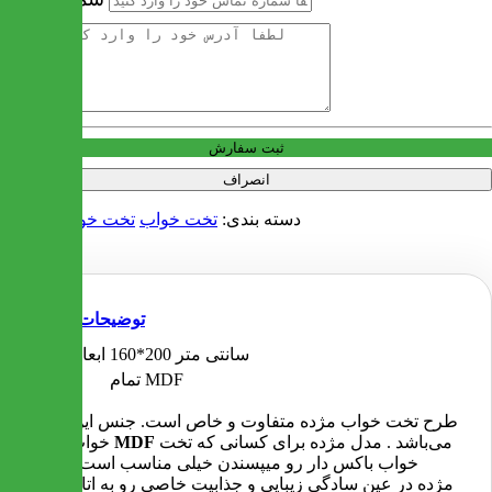
آدرس
ثبت سفارش
انصراف
دسته بندی:
تخت خواب
تخت خواب دو نفره
توضیحات
160*200 سانتی متر
ابعاد تخت
تمام MDF
جنس
طرح تخت خواب مژده متفاوت و خاص است. جنس این تخت
می‌باشد . مدل مژده برای کسانی که تخت
MDF
خواب تمام
خواب باکس دار رو میپسندن خیلی مناسب است . مدل
مژده در عین سادگی زیبایی و جذابیت خاصی رو به اتاق شما