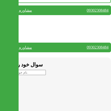
09302308484
مشاوره واتس آپ
بستن
تماس با ما
09302308484
مشاوره واتس آپ
بستن
سوال خود را بپرسید