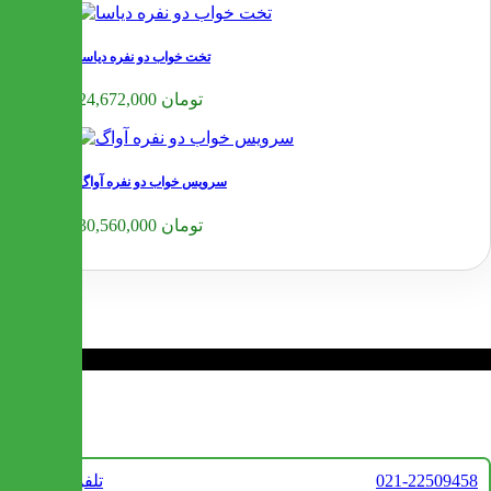
تخت خواب دو نفره دیاسا
24,672,000 تومان
سرویس خواب دو نفره آواگ
30,560,000 تومان
❮
❯
تماس با ما
021-22509458
تلفن فروش