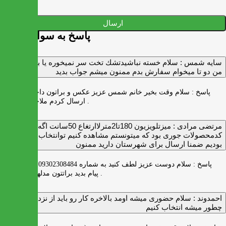
ارسال
پاسخ به سوالات شما
سايه شمس :
سلام خسته نباشيدتشك تخت سر نميخوره يا برنميگرده
من دو تا ميخوام سفارش بدم ممنون ميشم جواب بديد
پاسخ :
سلام وقت بخیر خانم شمس عزیز عکس و براتون داخل واتس اپ
ارسال کردم ملاحظه بفرمایید .
مرتضی مرادی :
میزتلویزیون 180تا2مترلاارتغاع 50سانت اگه
کدمحصولات جوری بود که میتونستم مشاهده کنیم توانتخاب راحت‌تر
بودیم ضمنا ارسال برای شهرستان دارید ممنون
پاسخ :
سلام دوست عزیز لطف کنید به شماره 09302308484 ( واتس اپ )
پیام بدید براتتون مدلها رو بفرستیم .
احمدوند :
سلام حضوری میشه اومد بالاخره کار رو باید از نزدیک دید
چطور میشه انتخاب کنیم