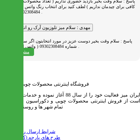
پاسخ :
سلام وقت بخیر بازدید حضوری نداریم ( تعداد محصولات زیاد و فضای
کافی برای چیدمان نداریم ) لطف کنید برای انتخاب رنگ واتس اپ به شماره
09302308484 پیام بدید .
مهدی :
سلام میز تلوزیون آرک رو انتخاب کردم
پاسخ :
سلام وقت بخیر دوست عزیز در مورد انتخابتون اگر سوالی دارید به
شماره 09302308484 ( واتس اپ ) پیام بدید .
مشاهده همه
فروشگاه اینترنتی محصولات چوبی ایران میز
ایران میز فعالیت خود را از سال 88 آغاز نموده و خدمات آن عبارت
است از فروش اینترنتی محصولات چوبی و دکوراسیون و ارسال به
تمام شهر ها و روستاهای کشور
اطلاعات
شرایط ارسال رایگان
طرح های پارچه (کالیته)