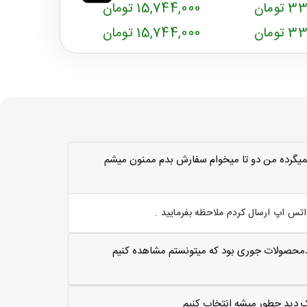
ومان
15,744,000 تومان
9,248,000 تو
ومان
15,744,000 تومان
9,248,000 تو
ميگرده من دو تا ميخوام سفارش بدم ممنون ميشم
س اپ ارسال کردم ملاحظه بفرمایید .
مترلاارتغاع 50سانت اگه کدمحصولات جوری بود که میتونستم مشاهده کنیم
یک دید چطور میشه انتخاب کنیم