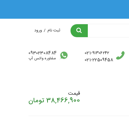
ثبت نام
/
ورود
09302308484
021-۹۱۳۰۶۲۴۲
مشاوره واتس آپ
021-22509458
قیمت
38,466,900
تومان