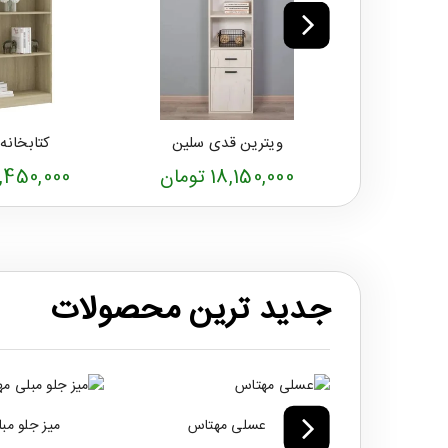
ویترین قدی سلین
کتابخانه
18,150,000 تومان
21,450,000 تو
جدید ترین محصولات
عسلی مهتاس
میز جلو مب