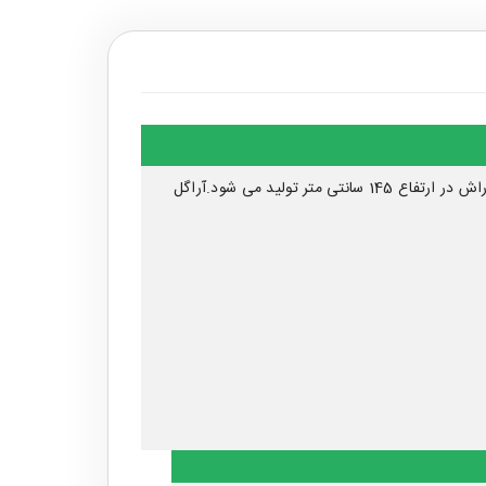
بسیار مناسب است. این بوفه از چوب راش در ارتفاع 145 سانتی متر تولید می شود.آراگل