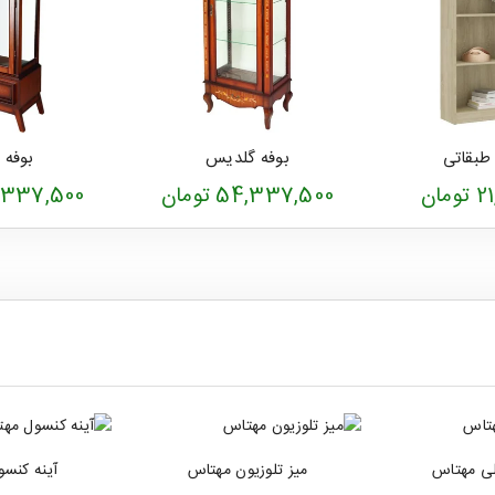
 طبقاتی
بوفه گلدیس
بوفه 
مان
54,337,500 تومان
54,337,500 ت
لی مهتاس
میز تلوزیون مهتاس
آینه کنس