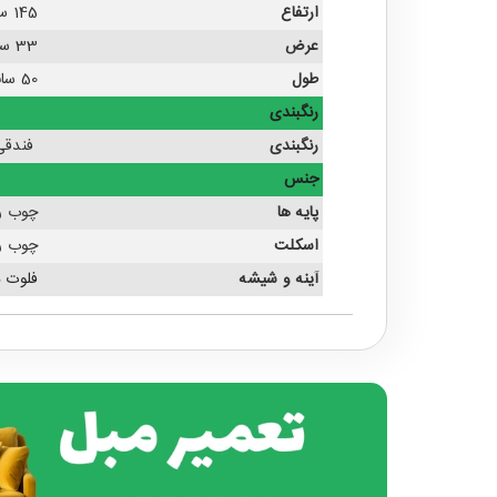
ارتفاع
145 سانتی متر
عرض
33 سانتی متر
طول
50 سانتی متر
رنگبندی
رنگبندی
فندقی
جنس
پایه ها
چوب ر
اسکلت
چوب ر
آینه و شیشه
فلوت 