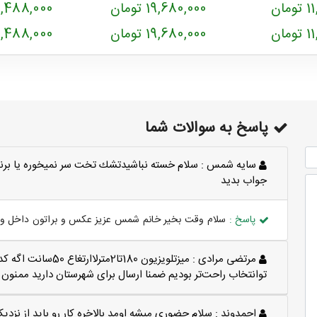
ان
19,680,000 تومان
33,488,000 ت
ان
19,680,000 تومان
33,488,000 ت
پاسخ به سوالات شما
سايه شمس :
سلام خسته نباشيدتشك تخت سر نميخوره يا برن
جواب بديد
پاسخ :
سلام وقت بخیر خانم شمس عزیز عکس و براتون داخل وات
مرتضی مرادی :
میزتلویزیون 180تا2
توانتخاب راحت‌تر بودیم ضمنا ارسال برای شهرستان دارید ممنون
احمدوند :
سلام حضوری میشه اومد بالاخره کار رو باید از نزد