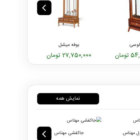
لوسی
بوفه میشل
بوفه می
ومان
27,750,000 تومان
27,375,000 ت
نمایش همه
ول مهتاس
جاکفشی مهتاس
میز جلو م